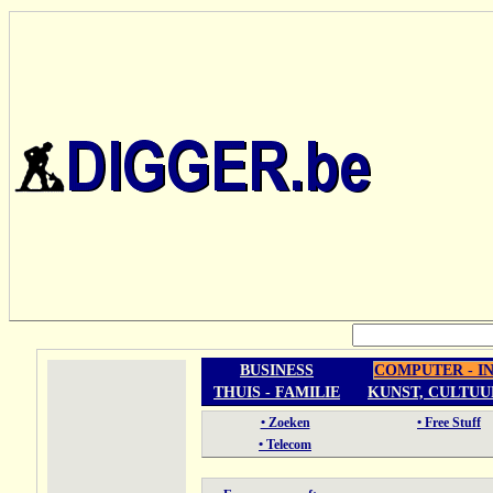
BUSINESS
COMPUTER - I
THUIS - FAMILIE
KUNST, CULTUU
• Zoeken
• Free Stuff
• Telecom