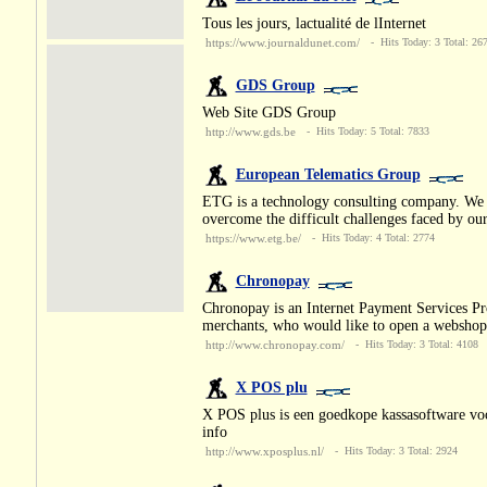
Tous les jours, lactualité de lInternet
https://www.journaldunet.com/
- Hits Today: 3 Total: 26
GDS Group
Web Site GDS Group
http://www.gds.be
- Hits Today: 5 Total: 7833
European Telematics Group
ETG is a technology consulting company. We b
overcome the difficult challenges faced by ou
https://www.etg.be/
- Hits Today: 4 Total: 2774
Chronopay
Chronopay is an Internet Payment Services Prov
merchants, who would like to open a webshop
http://www.chronopay.com/
- Hits Today: 3 Total: 4108
X POS plu
X POS plus is een goedkope kassasoftware voo
info
http://www.xposplus.nl/
- Hits Today: 3 Total: 2924