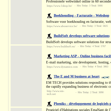
Professionele webwinkel online in 60 seconden
https://www.1shop.be/
- Hits Today: 3 Total: 5666
Boekhouding - Facturatie - Webshop
Software voor boekhouding en facturatie, web
https://www.aboservice.be/
- Hits Today: 3 Total: 5825
BuildSoft develops software solutions
BuildSoft develops software solutions for stru
https://www.buildsoft.eu/
- Hits Today: 4 Total: 5767
Marketing ASP - Online business facil
E-mail marketing, site development, hosting, 
https://www.dynamicz.com
- Hits Today: 4 Total: 3863
The E and M business at heart
EM TECH provides solutions responding to the
the rapidly expanding business of electronic 
http://www.em-
- Hits Today: 2 Total: 3090
tech.net
Pheniks - développement de logiciels 
Progiciel d'Habitations sociales EmaNant de 