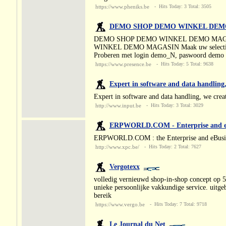
https://www.pheniks.be
- Hits Today: 3 Total: 3505
DEMO SHOP DEMO WINKEL DEM
DEMO SHOP DEMO WINKEL DEMO MAG
WINKEL DEMO MAGASIN Maak uw selectie : 
Proberen met login demo_N, paswoord demo T
https://www.presence.be
- Hits Today: 5 Total: 9638
Expert in software and data handling
Expert in software and data handling, we cre
http://www.input.be
- Hits Today: 3 Total: 3029
ERPWORLD.COM - Enterprise and eBu
ERPWORLD.COM : the Enterprise and eBusin
http://www.xpc.be/
- Hits Today: 2 Total: 7627
Vergotexx
volledig vernieuwd shop-in-shop concept op 50
unieke persoonlijke vakkundige service. uitge
bereik
https://www.vergo.be
- Hits Today: 7 Total: 9718
Le Journal du Net