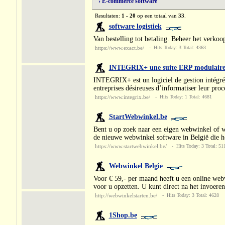
› E-commerce software
Resultaten:
1 - 20
op een totaal van
33
.
software logistiek
Van bestelling tot betaling. Beheer het verkoo
https://www.exact.be/
- Hits Today: 3 Total: 4363
INTEGRIX+ une suite ERP modulaire 
INTEGRIX+ est un logiciel de gestion intégré de
entreprises désireuses d’informatiser leur proc
https://www.integrix.be/
- Hits Today: 1 Total: 4681
StartWebwinkel.be
Bent u op zoek naar een eigen webwinkel of 
de nieuwe webwinkel software in België die he
https://www.startwebwinkel.be/
- Hits Today: 3 Total: 51
Webwinkel Belgie
Voor € 59,- per maand heeft u een online web
voor u opzetten. U kunt direct na het invoer
http://webwinkelstarten.be/
- Hits Today: 3 Total: 4628
1Shop.be