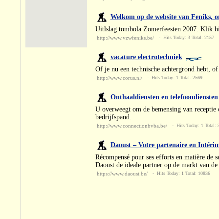
Welkom op de website van Feniks, o
Uitlslag tombola Zomerfeesten 2007. Klik hi
http://www.vzwfeniks.be/
- Hits Today: 3 Total: 2157
vacature electrotechniek
Of je nu een technische achtergrond hebt, of 
http://www.corus.nl/
- Hits Today: 1 Total: 2569
Onthaaldiensten en telefoondiensten
U overweegt om de bemensing van receptie en
bedrijfspand.
http://www.connectionbvba.be/
- Hits Today: 1 Total: 
Daoust – Votre partenaire en Intér
Récompensé pour ses efforts en matière de sé
Daoust de ideale partner op de markt van de 
https://www.daoust.be/
- Hits Today: 1 Total: 10836