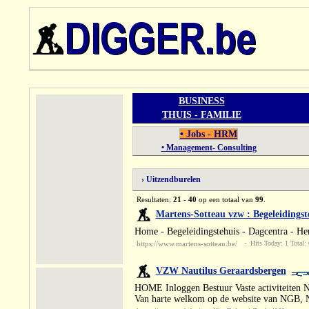
BUSINESS
THUIS - FAMILIE
• Jobs - HRM
• Management- Consulting
› Uitzendburelen
Resultaten:
21 - 40
op een totaal van
99
.
Martens-Sotteau vzw : Begeleidingst
Home - Begeleidingstehuis - Dagcentra - He
https://www.martens-sotteau.be/
- Hits Today: 1 Total:
VZW Nautilus Geraardsbergen
HOME Inloggen Bestuur Vaste activiteiten N
Van harte welkom op de website van NGB, N