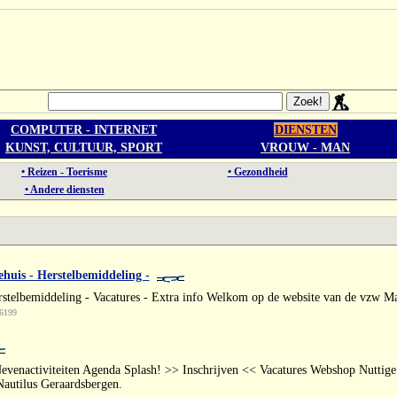
COMPUTER - INTERNET
DIENSTEN
KUNST, CULTUUR, SPORT
VROUW - MAN
• Reizen - Toerisme
• Gezondheid
• Andere diensten
ehuis - Herstelbemiddeling -
rstelbemiddeling - Vacatures - Extra info Welkom op de website van de vzw Ma
 6199
evenactiviteiten Agenda Splash! >> Inschrijven << Vacatures Webshop Nuttige 
autilus Geraardsbergen.