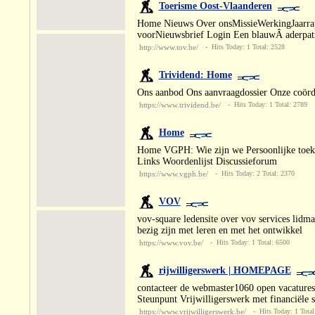
Toerisme Oost-Vlaanderen
Home Nieuws Over onsMissieWerkingJaarrapp
voorNieuwsbrief Login Een blauwÂ aderpatr
http://www.tov.be/
- Hits Today: 1 Total: 2528
Trividend: Home
Ons aanbod Ons aanvraagdossier Onze coördi
https://www.trividend.be/
- Hits Today: 1 Total: 2789
Home
Home VGPH: Wie zijn we Persoonlijke toekom
Links Woordenlijst Discussieforum
https://www.vgph.be/
- Hits Today: 2 Total: 2370
VOV
vov-square ledensite over vov services lid
bezig zijn met leren en met het ontwikkel
https://www.vov.be/
- Hits Today: 1 Total: 6500
rijwilligerswerk | HOMEPAGE
contacteer de webmaster1060 open vacatures
Steunpunt Vrijwilligerswerk met financiële
https://www.vrijwilligerswerk.be/
- Hits Today: 1 Total