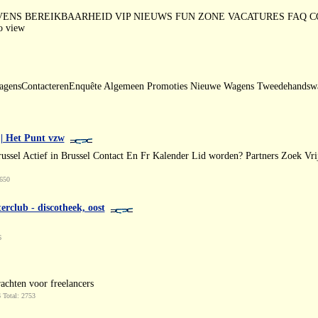
EREIKBAARHEID VIP NIEUWS FUN ZONE VACATURES FAQ CONTACT kalend
to view
nsContacterenEnquête Algemeen Promoties Nieuwe Wagens Tweedehandswagen
 | Het Punt vzw
ssel Actief in Brussel Contact En Fr Kalender Lid worden? Partners Zoek Vrijwi
3650
rclub - discotheek, oost
6
achten voor freelancers
 Total: 2753