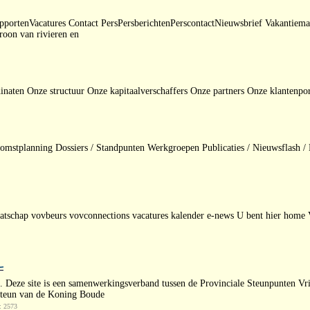
ortenVacatures Contact PersPersberichtenPerscontactNieuwsbrief Vakantiemak
oon van rivieren en
naten Onze structuur Onze kapitaalverschaffers Onze partners Onze klantenpor
stplanning Dossiers / Standpunten Werkgroepen Publicaties / Nieuwsflash / Da
maatschap vovbeurs vovconnections vacatures kalender e-news U bent hier hom
. Deze site is een samenwerkingsverband tussen de Provinciale Steunpunten V
 steun van de Koning Boude
: 2573