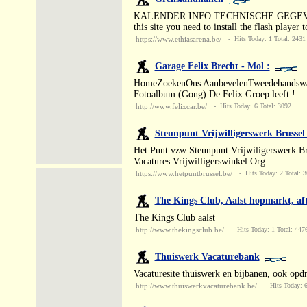
KALENDER INFO TECHNISCHE GEGEVENS B
this site you need to install the flash player 
https://www.ethiasarena.be/
- Hits Today: 1 Total: 2431
Garage Felix Brecht - Mol :
HomeZoekenOns AanbevelenTweedehandswage
Fotoalbum (Gong) De Felix Groep leeft !
http://www.felixcar.be/
- Hits Today: 6 Total: 3092
Steunpunt Vrijwilligerswerk Brussel
Het Punt vzw Steunpunt Vrijwiligerswerk Bru
Vacatures Vrijwilligerswinkel Org
https://www.hetpuntbrussel.be/
- Hits Today: 2 Total: 
The Kings Club, Aalst hopmarkt, afte
The Kings Club aalst
http://www.thekingsclub.be/
- Hits Today: 1 Total: 447
Thuiswerk Vacaturebank
Vacaturesite thuiswerk en bijbanen, ook opdr
http://www.thuiswerkvacaturebank.be/
- Hits Today: 6