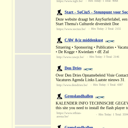
https://www.ngb.be/
- Hits Today: 1 Total: 4068
Start - SoCiuS - Steunpunt voor So
Deze website draagt het AnySurferlabel, een 
Start Thema's Culturele diversiteit Doe
https://www.socius.be/
- Hits Today: 2 Total: 2155
CAW &jz middenkust
Situering • Sponsoring • Publicaties • Vaca
• De Kogge • Kwiedam • dE Zul
http://www.cawjz.be/
- Hits Today: 3 Total: 2146
Den Dries
Over Den Dries Opnamebeleid Visie Contact
Vacatures Agenda Links Laatste nieuws 31.
http://www.dendries.be/
- Hits Today: 1 Total: 4387
Grenslandhallen
KALENDER INFO TECHNISCHE GEGEVENS B
this site you need to install the flash player 
https://www.ethias-
- Hits Today: 1 Total: 359
arena.be/
Grenslandhallen