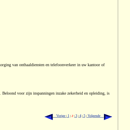
orging van onthaaldiensten en telefoonverkeer in uw kantoor of
m. Beloond voor zijn inspanningen inzake zekerheid en opleiding, is
Vorige
1
3
4
5
Volgende
|
|
2
|
|
|
|