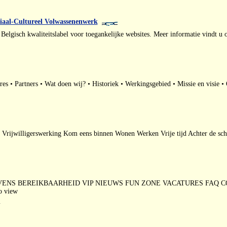
ciaal-Cultureel Volwassenenwerk
Belgisch kwaliteitslabel voor toegankelijke websites. Meer informatie vindt u 
tures • Partners • Wat doen wij? • Historiek • Werkingsgebied • Missie en visi
 Vrijwilligerswerking Kom eens binnen Wonen Werken Vrije tijd Achter de sc
EREIKBAARHEID VIP NIEUWS FUN ZONE VACATURES FAQ CONTACT kalend
to view
4