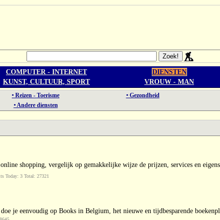
COMPUTER - INTERNET
DIENSTEN
KUNST, CULTUUR, SPORT
VROUW - MAN
• Reizen - Toerisme
• Gezondheid
• Andere diensten
 online shopping, vergelijk op gemakkelijke wijze de prijzen, services en eigen
s Today: 3 Total: 27321
oe je eenvoudig op Books in Belgium, het nieuwe en tijdbesparende boekenpla
 8645