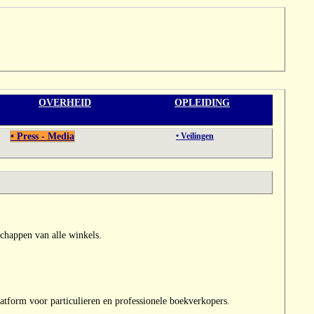
OVERHEID
OPLEIDING
• Press - Media
• Veilingen
schappen van alle winkels.
tform voor particulieren en professionele boekverkopers.