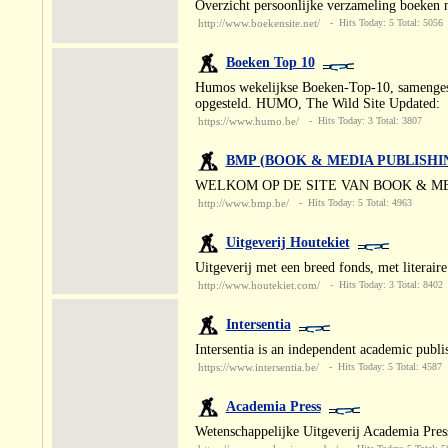
Overzicht persoonlijke verzameling boeken me
http://www.boekensite.net/
- Hits Today: 5 Total: 5056
Boeken Top 10
Humos wekelijkse Boeken-Top-10, samengest
opgesteld. HUMO, The Wild Site Updated:
https://www.humo.be/
- Hits Today: 3 Total: 3807
BMP (BOOK & MEDIA PUBLISHI
WELKOM OP DE SITE VAN BOOK & MEDIA
http://www.bmp.be/
- Hits Today: 5 Total: 4963
Uitgeverij Houtekiet
Uitgeverij met een breed fonds, met literair
http://www.houtekiet.com/
- Hits Today: 3 Total: 8402
Intersentia
Intersentia is an independent academic publis
https://www.intersentia.be/
- Hits Today: 5 Total: 4587
Academia Press
Wetenschappelijke Uitgeverij Academia Pre