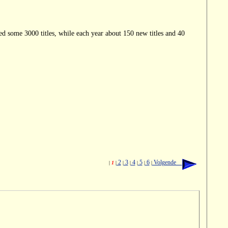
ed some 3000 titles, while each year about 150 new titles and 40
2
3
4
5
6
Volgende
|
1
|
|
|
|
|
|