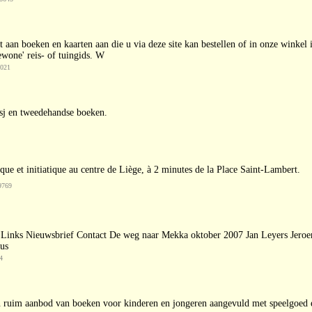
 aan boeken en kaarten aan die u via deze site kan bestellen of in onze winkel
gewone' reis- of tuingids. W
5021
sj en tweedehandse boeken.
ue et initiatique au centre de Liège, à 2 minutes de la Place Saint-Lambert.
9769
en Links Nieuwsbrief Contact De weg naar Mekka oktober 2007 Jan Leyers Jero
us
4
ruim aanbod van boeken voor kinderen en jongeren aangevuld met speelgoed en