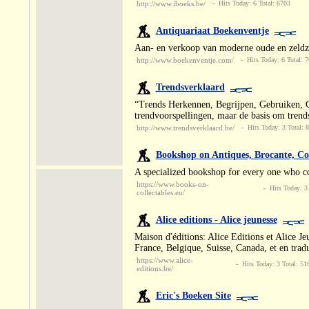
http://www.iboeks.be/
- Hits Today: 6 Total: 6703
Antiquariaat Boekenventje
Aan- en verkoop van moderne oude en zeld
http://www.boekenventje.com/
- Hits Today: 6 Total: 
Trendsverklaard
“Trends Herkennen, Begrijpen, Gebruiken, Cre
trendvoorspellingen, maar de basis om trends
http://www.trendsverklaard.be/
- Hits Today: 3 Total: 
Bookshop on Antiques, Brocante, Colle
A specialized bookshop for every one who coll
https://www.books-on-
- Hits Today: 3 
collectables.eu/
Alice editions - Alice jeunesse
Maison d'éditions: Alice Editions et Alice Je
France, Belgique, Suisse, Canada, et en trad
https://www.alice-
- Hits Today: 3 Total: 51
editions.be/
Eric's Boeken Site