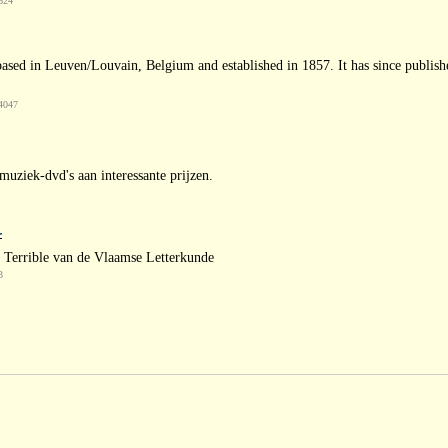
624
 based in Leuven/Louvain, Belgium and established in 1857. It has since publish
4047
uziek-dvd's aan interessante prijzen.
 Terrible van de Vlaamse Letterkunde
3