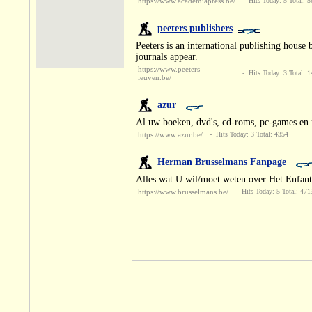
https://www.academiapress.be/
- Hits Today: 5 Total: 5
peeters publishers
Peeters is an international publishing house
journals appear.
https://www.peeters-
- Hits Today: 3 Total: 1
leuven.be/
azur
Al uw boeken, dvd's, cd-roms, pc-games en m
https://www.azur.be/
- Hits Today: 3 Total: 4354
Herman Brusselmans Fanpage
Alles wat U wil/moet weten over Het Enfant
https://www.brusselmans.be/
- Hits Today: 5 Total: 471