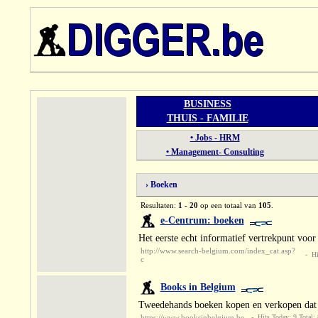
BUSINESS
THUIS - FAMILIE
• Jobs - HRM
• Management- Consulting
› Boeken
Resultaten:
1 - 20
op een totaal van
105
.
e-Centrum: boeken
Het eerste echt informatief vertrekpunt voor
http://www.search-belgium.com/index_cat.asp?
- Hit
c
Books in Belgium
Tweedehands boeken kopen en verkopen dat d
https://www.booksinbelgium.be
- Hits Today: 9 Total: