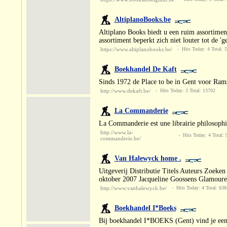
AltiplanoBooks.be
Altiplano Books biedt u een ruim assortiment
assortiment beperkt zich niet louter tot de '
https://www.altiplanobooks.be/
- Hits Today: 4 Total: 
Boekhandel De Kaft
Sinds 1972 de Place to be in Gent voor Ram
http://www.dekaft.be/
- Hits Today: 3 Total: 13702
La Commanderie
La Commanderie est une librairie philosophiq
http://www.la-
- Hits Today: 4 Total: 
commanderie.be/
Van Halewyck home .
Uitgeverij Distributie Titels Auteurs Zoek
oktober 2007 Jacqueline Goossens Glamoure
http://www.vanhalewyck.be/
- Hits Today: 4 Total: 638
Boekhandel I*Boeks
Bij boekhandel I*BOEKS (Gent) vind je een 