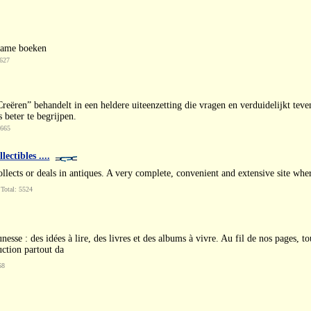
zame boeken
7627
ëren” behandelt in een heldere uiteenzetting die vragen en verduidelijkt tevens
 beter te begrijpen.
8665
ctibles ....
ects or deals in antiques. A very complete, convenient and extensive site where 
Total: 5524
unesse : des idées à lire, des livres et des albums à vivre. Au fil de nos pages,
uction partout da
68