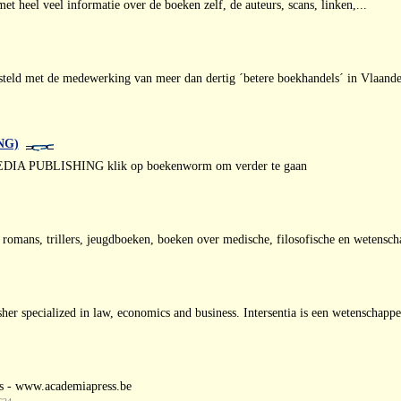
t heel veel informatie over de boeken zelf, de auteurs, scans, linken,...
eld met de medewerking van meer dan dertig ´betere boekhandels´ in Vlaan
NG)
 PUBLISHING klik op boekenworm om verder te gaan
e romans, trillers, jeugdboeken, boeken over medische, filosofische en wetensc
her specialized in law, economics and business. Intersentia is een wetenschappel
ss - www.academiapress.be