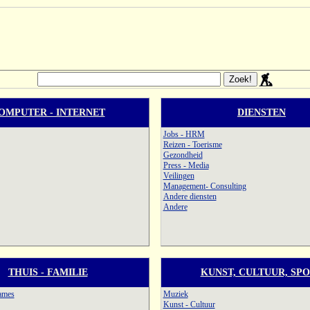
OMPUTER - INTERNET
DIENSTEN
Jobs - HRM
Reizen - Toerisme
Gezondheid
Press - Media
Veilingen
Management- Consulting
Andere diensten
Andere
THUIS - FAMILIE
KUNST, CULTUUR, SP
ames
Muziek
Kunst - Cultuur