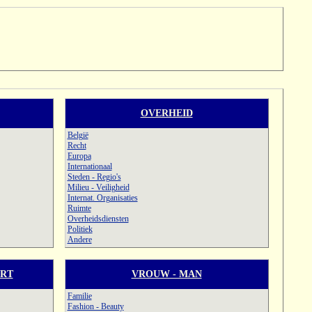
OVERHEID
België
Recht
Europa
Internationaal
Steden - Regio's
Milieu - Veiligheid
Internat. Organisaties
Ruimte
Overheidsdiensten
Politiek
Andere
ORT
VROUW - MAN
Familie
Fashion - Beauty