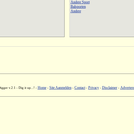
Andere Sport
Balsporten
Andere
Home
Site Aanmelden
Contact
Privacy
Disclaimer
Adverter
ger v.2.1 - Dig it up...! -
-
-
-
-
-