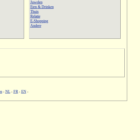
Juwelen
Eten & Drinken
Thuis
Relatie
E-Shopping
Andere
en
NL
FR
EN
-
-
-
-