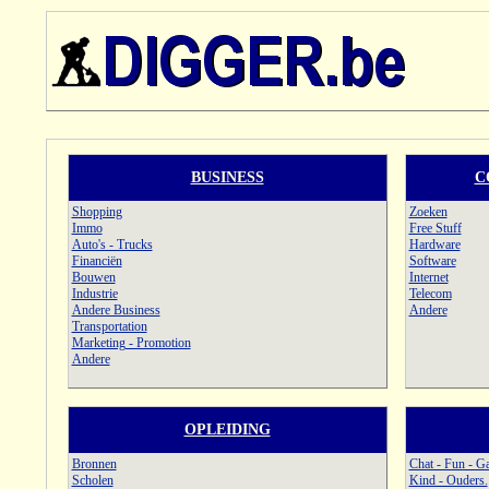
BUSINESS
C
Shopping
Zoeken
Immo
Free Stuff
Auto's - Trucks
Hardware
Financiën
Software
Bouwen
Internet
Industrie
Telecom
Andere Business
Andere
Transportation
Marketing - Promotion
Andere
OPLEIDING
Bronnen
Chat - Fun - G
Scholen
Kind - Ouders.