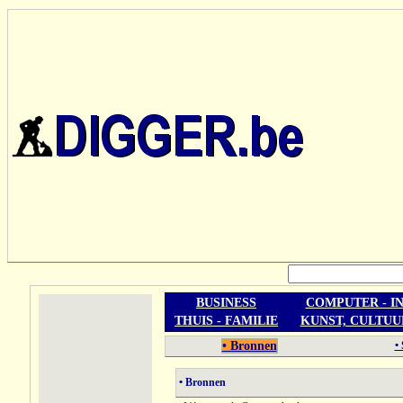
BUSINESS
COMPUTER - I
THUIS - FAMILIE
KUNST, CULTUU
• Bronnen
•
• Bronnen