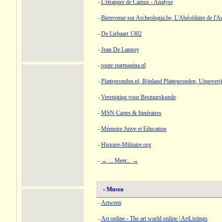
L'étranger de Camus - Analyse
-
Bienvenue sur Archeologia.be, L'Abécédaire de l'A
-
De Liebaart 1302
-
Jean De Lannoy
-
route.startpagina.nl
-
Plattegronden.nl, Rijnland Plattegronden, Uitgeveri
-
Vereniging voor Bestuurskunde
-
MSN Cartes & Itinéraires
-
Mémoire Juive et Education
-
Histoire-Militaire.org
-
→ ... Meer... →
-
› Musea
Artween
-
Art online - The art world online | ArtListings
-