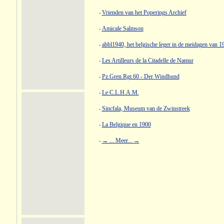
Vrienden van het Poperings Archief
-
Amicale Salmson
-
abbl1940, het belgische leger in de meidagen van 1
-
Les Artilleurs de la Citadelle de Namur
-
Pz.Gren.Rgt.60 - Der Windhund
-
Le C.L.H.A.M.
-
Sincfala, Museum van de Zwinstreek
-
La Belgique en 1900
-
→ ... Meer... →
-