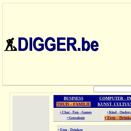
BUSINESS
COMPUTER - I
THUIS - FAMILIE
KUNST, CULTUU
• Chat - Fun - Games
• Kind - Ouders
• Genealogie
• Eten - Drink
• Eten - Drinken