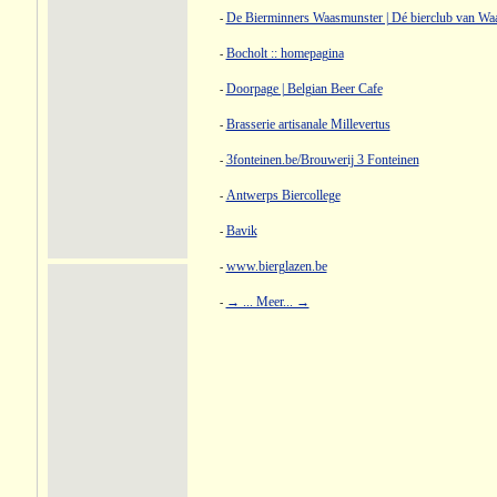
De Bierminners Waasmunster | Dé bierclub van Wa
-
Bocholt :: homepagina
-
Doorpage | Belgian Beer Cafe
-
Brasserie artisanale Millevertus
-
3fonteinen.be/Brouwerij 3 Fonteinen
-
Antwerps Biercollege
-
Bavik
-
www.bierglazen.be
-
→ ... Meer... →
-