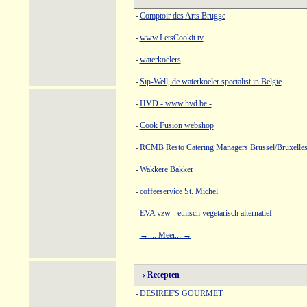
Comptoir des Arts Brugge
-
www.LetsCookit.tv
-
waterkoelers
-
Sip-Well, de waterkoeler specialist in België
-
HVD - www.hvd.be -
-
Cook Fusion webshop
-
RCMB Resto Catering Managers Brussel/Bruxelle
-
Wakkere Bakker
-
coffeeservice St. Michel
-
EVA vzw - ethisch vegetarisch alternatief
-
→ ... Meer... →
-
› Recepten
DESIREE'S GOURMET
-