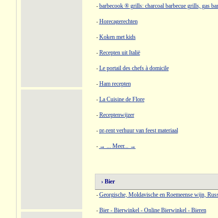
barbecook ® grills: charcoal barbecue grills, gas bar
-
Horecagerechten
-
Koken met kids
-
Recepten uit Italië
-
Le portail des chefs à domicile
-
Ham recepten
-
La Cuisine de Flore
-
Receptenwijzer
-
pr-rent verhuur van feest materiaal
-
→ ... Meer... →
-
› Bier
Georgische, Moldavische en Roemeense wijn, Russ
-
Bier - Bierwinkel - Online Bierwinkel - Bieren
-