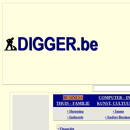
BUSINESS
COMPUTER - I
THUIS - FAMILIE
KUNST, CULTUU
• Shopping
• Immo
• Industrie
• Andere Busine
• Financiën