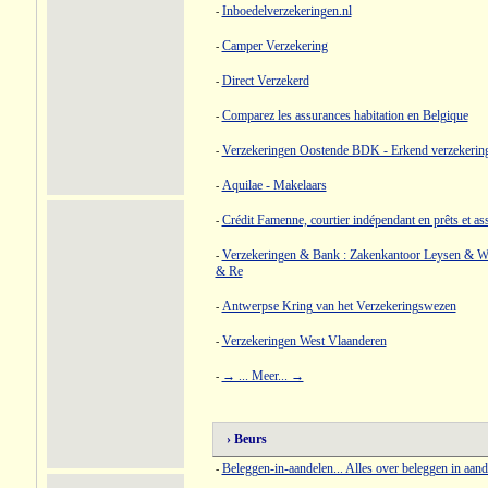
Inboedelverzekeringen.nl
-
Camper Verzekering
-
Direct Verzekerd
-
Comparez les assurances habitation en Belgique
-
Verzekeringen Oostende BDK - Erkend verzekerin
-
Aquilae - Makelaars
-
Crédit Famenne, courtier indépendant en prêts et a
-
Verzekeringen & Bank : Zakenkantoor Leysen & W
-
& Re
Antwerpse Kring van het Verzekeringswezen
-
Verzekeringen West Vlaanderen
-
→ ... Meer... →
-
› Beurs
Beleggen-in-aandelen... Alles over beleggen in aand
-