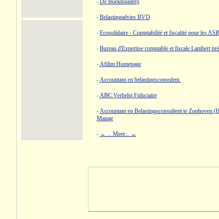
De Boekhouderij
-
Belastingadvies BVD
-
Ecosolidaire - Comptabilité et fiscalité pour les AS
-
Bureau d'Expertise comptable et fiscale Lambert p
-
Afilim Homepage
-
Accountant en belastingsconsulent.
-
ABC Verhelst Fiduciaire
-
Accountant en Belastingsconsultent te Zonhoven (H
-
Manag
→ ... Meer... →
-