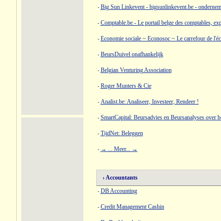
Big Sun Linkevent - bigsunlinkevent.be - ondernem
-
Comptable.be - Le portail belge des comptables, ex
-
Economie sociale ~ Econosoc ~ Le carrefour de l'é
-
BeursDuivel onafhankelijk
-
Belgian Venturing Association
-
Roger Munters & Cie
-
Analist.be: Analiseer, Investeer, Rendeer !
-
SmartCapital: Beursadvies en Beursanalyses over b
-
TijdNet: Beleggen
-
→ ... Meer... →
-
› Accountants
DB Accounting
-
Credit Management Cashin
-