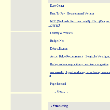
Euro Center
-
Rent-To-Pay - Betaalterminal Verhuur
-
NBB (Nationale Bank van België) - BNB (Banque n
-
Belgique)
Callataÿ & Wouters
-
Budget-Net
-
Debt collection
-
Assoc. Belge Recouvrement - Belgische Vereniging
-
Rofin,cessions,acquisitions,consultance en gestion
-
woonkrediet, hypotheeklening, woonlening, woonl
-
kr
Page daccueil
-
→ ... Meer... →
-
› Verzekering