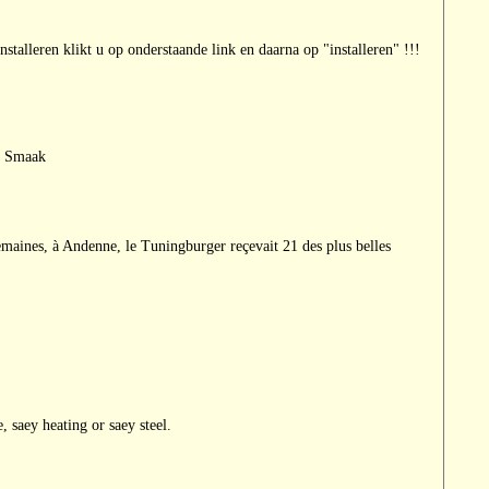
talleren klikt u op onderstaande link en daarna op "installeren" !!!
je Smaak
emaines, à Andenne, le Tuningburger reçevait 21 des plus belles
 saey heating or saey steel.