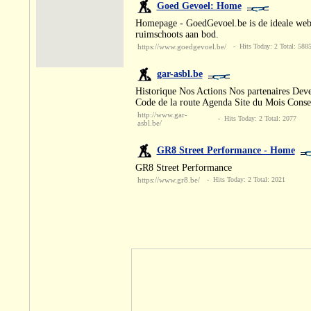
Goed Gevoel: Home
Homepage - GoedGevoel.be is de ideale websi
ruimschoots aan bod.
https://www.goedgevoel.be/
- Hits Today: 2 Total: 588
gar-asbl.be
Historique Nos Actions Nos partenaires Dev
Code de la route Agenda Site du Mois Cons
http://www.gar-
- Hits Today: 2 Total: 2077
asbl.be/
GR8 Street Performance - Home
GR8 Street Performance
https://www.gr8.be/
- Hits Today: 2 Total: 2021