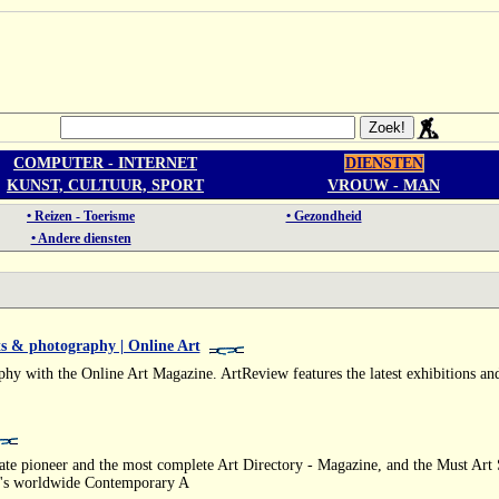
COMPUTER - INTERNET
DIENSTEN
KUNST, CULTUUR, SPORT
VROUW - MAN
• Reizen - Toerisme
• Gezondheid
• Andere diensten
ts & photography | Online Art
y with the Online Art Magazine. ArtReview features the latest exhibitions and 
mate pioneer and the most complete Art Directory - Magazine, and the Must Art 
ay's worldwide Contemporary A