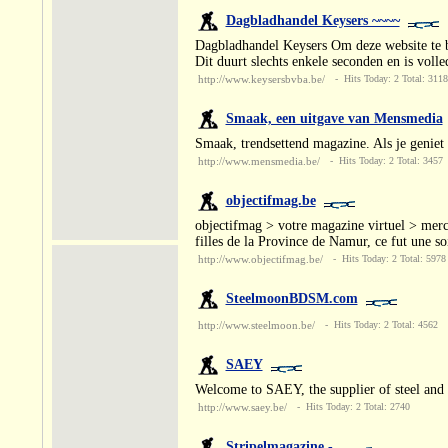
Dagbladhandel Keysers ~~~~
Dagbladhandel Keysers Om deze website te bek
Dit duurt slechts enkele seconden en is volle
http://www.keysersbvba.be/
- Hits Today: 2 Total: 3118
Smaak, een uitgave van Mensmedia
Smaak, trendsettend magazine. Als je geniet v
http://www.mensmedia.be/
- Hits Today: 2 Total: 3457
objectifmag.be
objectifmag > votre magazine virtuel > merci
filles de la Province de Namur, ce fut une s
http://www.objectifmag.be/
- Hits Today: 2 Total: 5978
SteelmoonBDSM.com
http://www.steelmoon.be/
- Hits Today: 2 Total: 4562
SAEY
Welcome to SAEY, the supplier of steel and h
http://www.saey.be/
- Hits Today: 2 Total: 2740
Stripelmagazine -