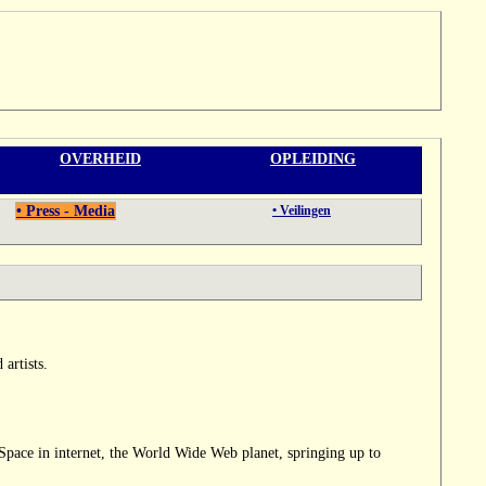
OVERHEID
OPLEIDING
• Press - Media
• Veilingen
artists.
Space in internet, the World Wide Web planet, springing up to