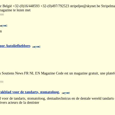
België +32-(0)16/448593 +32-(0)497/792523 stripeljee@skynet.be Stripelmaga
magazine te lezen met
4680
en
oor Autoliefhebbers
 Soutiens News FR NL EN Magazine Code est un magazine gratuit, une plateform
200
lad voor de tandarts, stomatoloog,
 tandarts, stomatoloog, dentaaltechnicus en de dentale wereld tandarts den
vers acteurs de la dentister