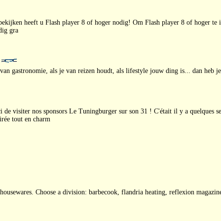
ijken heeft u Flash player 8 of hoger nodig! Om Flash player 8 of hoger te ins
dig gra
an gastronomie, als je van reizen houdt, als lifestyle jouw ding is... dan heb 
 de visiter nos sponsors Le Tuningburger sur son 31 ! C'était il y a quelques s
oirée tout en charm
ousewares. Choose a division: barbecook, flandria heating, reflexion magazine,