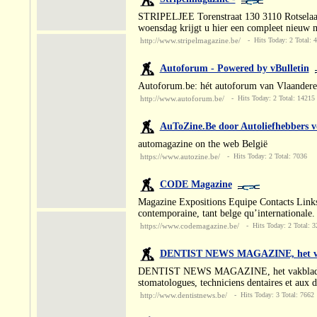
STRIPELJEE Torenstraat 130 3110 Rotselaar 
woensdag krijgt u hier een compleet nieuw 
http://www.stripelmagazine.be/
- Hits Today: 2 Total: 
Autoforum - Powered by vBulletin
Autoforum.be: hét autoforum van Vlaander
http://www.autoforum.be/
- Hits Today: 2 Total: 14215
AuToZine.Be door Autoliefhebbers v
automagazine on the web België
https://www.autozine.be/
- Hits Today: 2 Total: 7036
CODE Magazine
Magazine Expositions Equipe Contacts Links
contemporaine, tant belge qu’internationale.
https://www.codemagazine.be/
- Hits Today: 2 Total: 3
DENTIST NEWS MAGAZINE, het vakb
DENTIST NEWS MAGAZINE, het vakblad voor de
stomatologues, techniciens dentaires et aux di
http://www.dentistnews.be/
- Hits Today: 3 Total: 7662