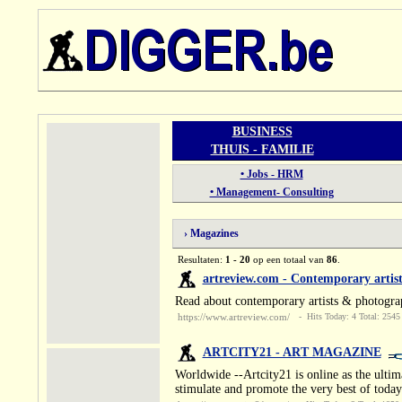
BUSINESS
THUIS - FAMILIE
• Jobs - HRM
• Management- Consulting
› Magazines
Resultaten:
1 - 20
op een totaal van
86
.
artreview.com - Contemporary artis
Read about contemporary artists & photograph
https://www.artreview.com/
- Hits Today: 4 Total: 2545
ARTCITY21 - ART MAGAZINE
Worldwide --Artcity21 is online as the ulti
stimulate and promote the very best of tod