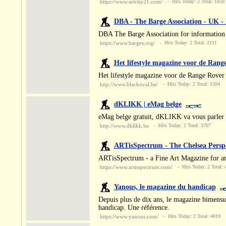
https://www.artcity21.com/
- Hits Today: 2 Total: 1850
DBA - The Barge Association - UK -
DBA The Barge Association for information 
https://www.barges.org/
- Hits Today: 2 Total: 2111
Het lifestyle magazine voor de Rang
Het lifestyle magazine voor de Range Rover 
http://www.blackoval.be/
- Hits Today: 2 Total: 1504
dKLIKK | eMag belge
eMag belge gratuit, dKLIKK va vous parler m
http://www.dklikk.be
- Hits Today: 2 Total: 3707
ARTisSpectrum - The Chelsea Perspe
ARTisSpectrum - a Fine Art Magazine for artis
https://www.artisspectrum.com/
- Hits Today: 2 Total: 
Yanous, le magazine du handicap
Depuis plus de dix ans, le magazine bimensue
handicap. Une référence.
https://www.yanous.com/
- Hits Today: 2 Total: 4819