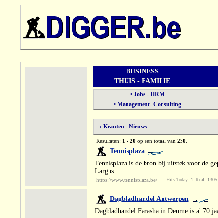
BUSINESS
THUIS - FAMILIE
• Jobs - HRM
• Management- Consulting
› Kranten - Nieuws
Resultaten:
1 - 20
op een totaal van
230
.
Tennisplaza
Tennisplaza is de bron bij uitstek voor de g
Largus.
https://www.tennisplaza.be/
- Hits Today: 1 Total: 1305
Dagbladhandel Antwerpen
Dagbladhandel Farasha in Deurne is al 70 jaa