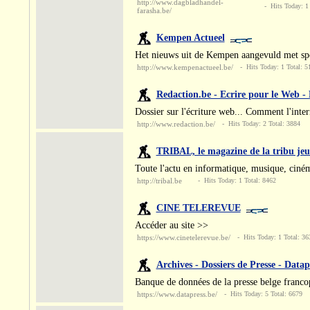
http://www.dagbladhandel-
- Hits Today: 1 
farasha.be/
Kempen Actueel
Het nieuws uit de Kempen aangevuld met s
http://www.kempenactueel.be/
- Hits Today: 1 Total: 5
Redaction.be - Ecrire pour le Web -
Dossier sur l'écriture web... Comment l'inter
http://www.redaction.be/
- Hits Today: 2 Total: 3884
TRIBAL, le magazine de la tribu jeu
Toute l'actu en informatique, musique, cinéma
http://tribal.be
- Hits Today: 1 Total: 8462
CINE TELEREVUE
Accéder au site >>
https://www.cinetelerevue.be/
- Hits Today: 1 Total: 36
Archives - Dossiers de Presse - Datap
Banque de données de la presse belge franc
https://www.datapress.be/
- Hits Today: 5 Total: 6679