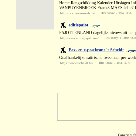
Home Rangschikking Kalender Uitslagen In
VANPUYENBROEK Frank8 MAES Jelle7 P
http://zvk.liekensweb.be/
- Hits Today: 2 Total: 3932
editiepajot
PAJOTTENLAND dagelijks nieuws uit het p
http://www.editiepajot.com/
- Hits Today: 1 Total: 4838
Fax- en e-postkrant 't Scheldt
Onafhankelijke satirische tweemaal per week 
https://www.tscheldt.be/
- Hits Today: 1 Total: 5771
Copyright © 