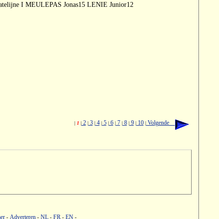
 Katelijne I MEULEPAS Jonas15 LENIE Junior12
2
3
4
5
6
7
8
9
10
Volgende
|
1
|
|
|
|
|
|
|
|
|
|
er
Adverteren
NL
FR
EN
-
-
-
-
-