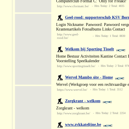
Computerclub Format C: 'Only for Freaks!'
http://www.cformatc.be/
- Hits Today: 2 Total: 4835
Geel-rood: supportersclub KSV Bo
Login Nickname: Paswoord: Paswoord verge
Krantenartikels Fotoalbums Links Contact
http://www.geel-
- Hits Today: 1 Total: 8830
rood.be/
Welkom bij Sporting Tisselt
Home Bestuur Activiteiten Kantine Contact Li
Voorstelling Speelkalender
http://www.sportingtisselt.be/
- Hits Today: 2 Total: 97
Wervel Mambo site - Home
Wervel (Werkgroep voor een rechtvaardige 
https://www.wervel.be/
- Hits Today: 1 Total: 3512
Zorgkrant - welkom
Zorgkrant - welkom
http://www.zorgkrant.be/
- Hits Today: 2 Total: 2254
www.zvkkatelijne.be