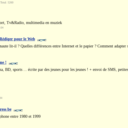
Total: 5260
port, Tv&Radio, multimedia en muziek
104
 Rédiger pour le Web
naute lit-il ? Quelles différences entre Internet et le papier ? Comment adapter
ne !
, BD, sports ... écrite par des jeunes pour les jeunes ! + envoi de SMS, petites
34
ress be
ophone entre 1980 et 1999