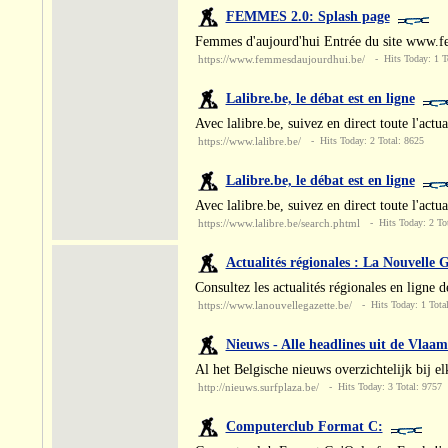
FEMMES 2.0: Splash page
Femmes d'aujourd'hui Entrée du site www.
https://www.femmesdaujourdhui.be/
- Hits Today: 1 To
Lalibre.be, le débat est en ligne
Avec lalibre.be, suivez en direct toute l'act
https://www.lalibre.be/
- Hits Today: 2 Total: 8625
Lalibre.be, le débat est en ligne
Avec lalibre.be, suivez en direct toute l'act
https://www.lalibre.be/search.phtml
- Hits Today: 2 Tot
Actualités régionales : La Nouvelle 
Consultez les actualités régionales en ligne 
https://www.lanouvellegazette.be/
- Hits Today: 1 Tota
Nieuws - Alle headlines uit de Vlaa
Al het Belgische nieuws overzichtelijk bij el
http://nieuws.surfplaza.be/
- Hits Today: 3 Total: 9757
Computerclub Format C: