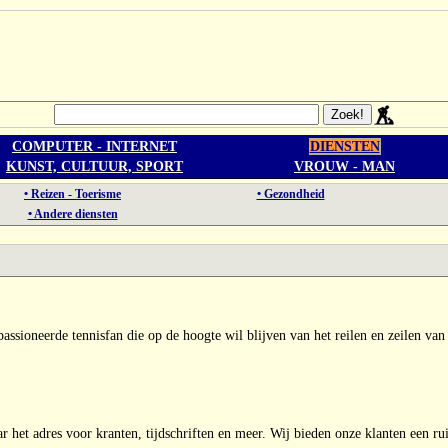
COMPUTER - INTERNET
DIENSTEN
KUNST, CULTUUR, SPORT
VROUW - MAN
• Reizen - Toerisme
• Gezondheid
• Andere diensten
epassioneerde tennisfan die op de hoogte wil blijven van het reilen en zeilen va
r het adres voor kranten, tijdschriften en meer. Wij bieden onze klanten een rui