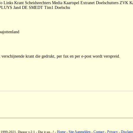
fo Links Krant Scheidsrechters Media Kaartspel Extranet Doelschutters ZVK
LUYS Jan4 DE SMEDT Tim1 Doelschu
ajottenland
verschijnende krant die gedrukt, per fax en per e-post wordt verspreid.
Home
Site Aanmelden
Contact
Privacy
Disclaim
1999-2021, Digger v.2.1 - Dig it up...! -
-
-
-
-