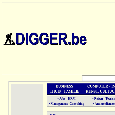
BUSINESS
COMPUTER - I
THUIS - FAMILIE
KUNST, CULTUU
• Jobs - HRM
• Reizen - Toeris
• Management- Consulting
• Andere dienste