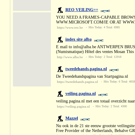
REO VEILING==
YOU NEED A FRAMES-CAPABLE BROWSE
WWW.MICROSOFT.COM/IE OR AT WWW.
https://www.reo.be
- Hits Today: 4 Total: 6985
index site alba
E mail to info@alba.be ANTWERPEN BRUSS
(Numismatique) Hôtel des ventes Mosan This s
http://www.alba.be
- Hits Today: 2 Total: 12918
tweedehands.pagina.nl
De Tweedehandspagina van Startpagina.nl
https://tweedehands.pagina.nl
- Hits Today: 6 Total: 4058
veiling.pagina.nl
veiling.pagina.nl met een totaal overzicht naar 
https://veiling.pagina.nl
- Hits Today: 2 Total: 4300
Mazzel
Nu ook in de 21 ste eeeuw grootste veilingsit
Free Provider of the Netherlands, Behalve 