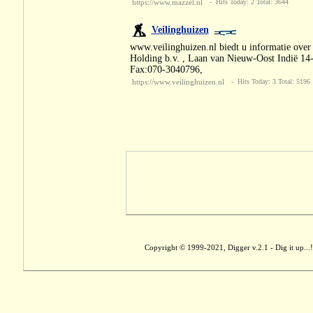
https://www.mazzel.nl
- Hits Today: 2 Total: 3644
Veilinghuizen
www.veilinghuizen.nl biedt u informatie over 
Holding b.v. , Laan van Nieuw-Oost Indië 1
Fax:070-3040796,
https://www.veilinghuizen.nl
- Hits Today: 3 Total: 5196
Copyright © 1999-2021, Digger v.2.1 - Dig it up...