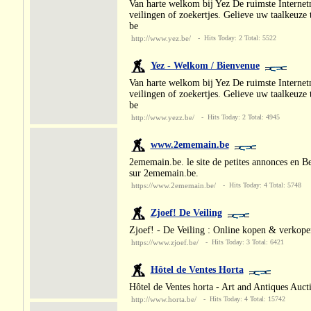
Van harte welkom bij Yez De ruimste Internetm
veilingen of zoekertjes. Gelieve uw taalkeuze
be
http://www.yez.be/
- Hits Today: 2 Total: 5522
Yez - Welkom / Bienvenue
Van harte welkom bij Yez De ruimste Internetm
veilingen of zoekertjes. Gelieve uw taalkeuze
be
http://www.yezz.be/
- Hits Today: 2 Total: 4945
www.2ememain.be
2ememain.be. le site de petites annonces en Be
sur 2ememain.be.
https://www.2ememain.be/
- Hits Today: 4 Total: 5748
Zjoef! De Veiling
Zjoef! - De Veiling : Online kopen & verkope
https://www.zjoef.be/
- Hits Today: 3 Total: 6421
Hôtel de Ventes Horta
Hôtel de Ventes horta - Art and Antiques Aucti
http://www.horta.be/
- Hits Today: 4 Total: 15742