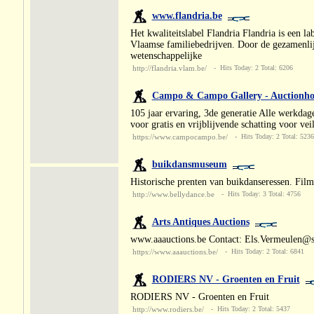
www.flandria.be
Het kwaliteitslabel Flandria Flandria is een l
Vlaamse familiebedrijven. Door de gezamenlij
wetenschappelijke
http://flandria.vlam.be/
- Hits Today: 2 Total: 6206
Campo & Campo Gallery - Auctionho
105 jaar ervaring, 3de generatie Alle werkda
voor gratis en vrijblijvende schatting voor vei
https://www.campocampo.be/
- Hits Today: 2 Total: 5236
buikdansmuseum
Historische prenten van buikdanseressen. Film
http://www.bellydance.be
- Hits Today: 3 Total: 4756
Arts Antiques Auctions
www.aaauctions.be Contact: Els.Vermeulen@s
https://www.aaauctions.be/
- Hits Today: 2 Total: 6841
RODIERS NV - Groenten en Fruit
RODIERS NV - Groenten en Fruit
http://www.rodiers.be/
- Hits Today: 2 Total: 5437