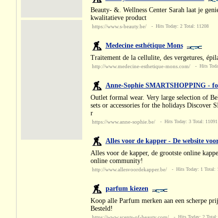
Beauty- &. Wellness Center Sarah laat je geni
kwalitatieve product
https://www.s-beauty.be/
- Hits Today: 2 Total: 11208
Medecine esthétique Mons
Traitement de la cellulite, des vergetures, épil
http://www.medecine-esthetique-mons.com/
- Hits Today
Anne-Sophie SMARTSHOPPING - forma
Outlet formal wear. Very large selection of Be
sets or accessories for the holidays Discove
r
https://www.anne-sophie.be/
- Hits Today: 3 Total: 11091
Alles voor de kapper - De website voo
Alles voor de kapper, de grootste online kapp
online community!
http://www.allesvoordekapper.be/
- Hits Today: 1 Total:
parfum kiezen
Koop alle Parfum merken aan een scherpe prij
Besteld!
https://www.scents-of-beauty.com/
- Hits Today: 2 Total: