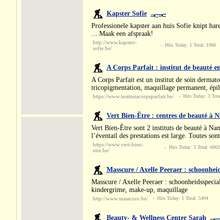
Kapster Sofie
Professionele kapster aan huis Sofie knipt ha
... Maak een afspraak!
http://www.kapster-
- Hits Today: 1 Total: 1966
sofie.be/
A Corps Parfait : institut de beauté 
A Corps Parfait est un institut de soin dermato
tricopigmentation, maquillage permanent, épil
https://www.institutacorpsparfait.be/
- Hits Today: 3 Tota
Vert Bien-Être : centres de beauté à 
Vert Bien-Être sont 2 instituts de beauté à Na
l’éventail des prestations est large. Toutes so
https://www.vert-bien-
- Hits Today: 3 Total: 6062
etre.be/
Masscure / Axelle Peeraer : schoonheid
Masscure / Axelle Peeraer : schoonheidsspecial
kindergrime, make-up, maquillage
http://www.masscure.be/
- Hits Today: 1 Total: 5494
Beauty- & Wellness Center Sarah