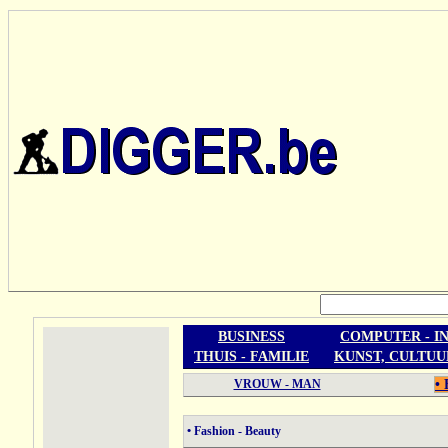
BUSINESS
COMPUTER - I
THUIS - FAMILIE
KUNST, CULTUU
VROUW - MAN
• 
• Fashion - Beauty