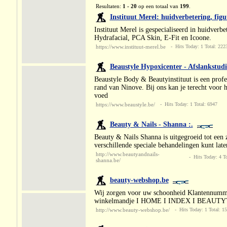
Resultaten:
1 - 20
op een totaal van
199
.
Instituut Merel: huidverbetering, fig
Instituut Merel is gespecialiseerd in huidver
Hydrafacial, PCA Skin, E-Fit en Icoone.
https://www.instituut-merel.be
- Hits Today: 1 Total: 222
Beaustyle Hypoxicenter - Afslankstud
Beaustyle Body & Beautyinstituut is een profe
rand van Ninove. Bij ons kan je terecht voor h
voed
https://www.beaustyle.be/
- Hits Today: 1 Total: 6947
Beauty & Nails - Shanna :.
Beauty & Nails Shanna is uitgegroeid tot een
verschillende speciale behandelingen kunt late
http://www.beautyandnails-
- Hits Today: 4 To
shanna.be/
beauty-webshop.be
Wij zorgen voor uw schoonheid Klantennummer
winkelmandje I HOME I INDEX I BEAUTY
http://www.beauty-webshop.be/
- Hits Today: 1 Total: 1