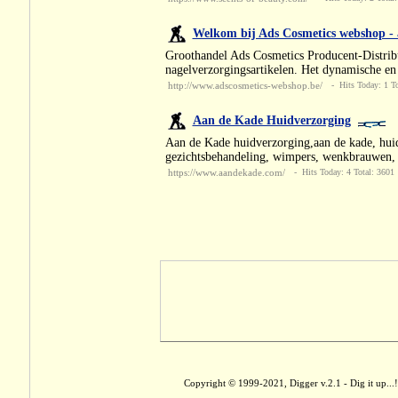
Welkom bij Ads Cosmetics webshop - a
Groothandel Ads Cosmetics Producent-Distrib
nagelverzorgingsartikelen. Het dynamische en r
http://www.adscosmetics-webshop.be/
- Hits Today: 1 To
Aan de Kade Huidverzorging
Aan de Kade huidverzorging,aan de kade, huidv
gezichtsbehandeling, wimpers, wenkbrauwen, h
https://www.aandekade.com/
- Hits Today: 4 Total: 3601
Copyright © 1999-2021, Digger v.2.1 - Dig it up...