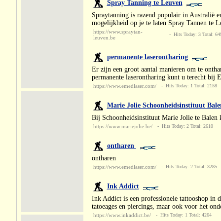
Spray Tanning te Leuven
Spraytanning is razend populair in Australië
mogelijkheid op je te laten Spray Tannen te Le
https://www.spraytan-
- Hits Today: 3 Total: 64
leuven.be
permanente laserontharing
Er zijn een groot aantal manieren om te onthar
permanente laserontharing kunt u terecht bij 
https://www.emedlaser.com/
- Hits Today: 1 Total: 2158
Marie Jolie Schoonheidsinstituut Bale
Bij Schoonheidsinstituut Marie Jolie te Balen 
https://www.mariejolie.be/
- Hits Today: 2 Total: 2610
ontharen
ontharen
https://www.emedlaser.com/
- Hits Today: 2 Total: 3285
Ink Addict
Ink Addict is een professionele tattooshop in
tatoeages en piercings, maar ook voor het ond
https://www.inkaddict.be/
- Hits Today: 1 Total: 4264