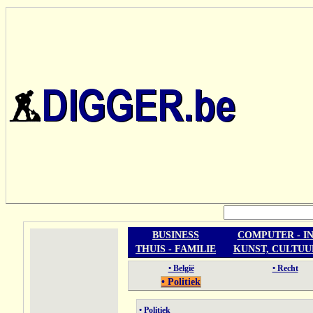
BUSINESS
COMPUTER - I
THUIS - FAMILIE
KUNST, CULTUU
• België
• Recht
• Politiek
• Politiek