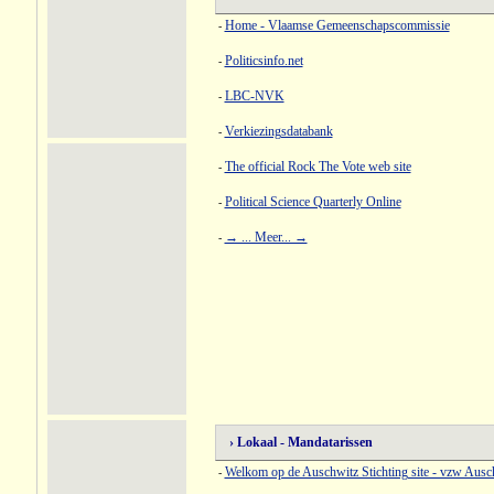
Home - Vlaamse Gemeenschapscommissie
-
Politicsinfo.net
-
LBC-NVK
-
Verkiezingsdatabank
-
The official Rock The Vote web site
-
Political Science Quarterly Online
-
→ ... Meer... →
-
› Lokaal - Mandatarissen
Welkom op de Auschwitz Stichting site - vzw Ausc
-