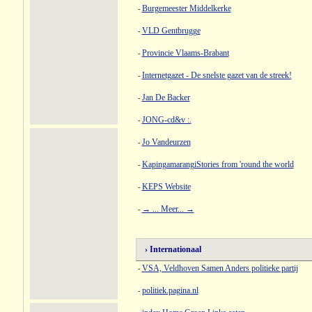
Burgemeester Middelkerke
-
VLD Gentbrugge
-
Provincie Vlaams-Brabant
-
Internetgazet - De snelste gazet van de streek!
-
Jan De Backer
-
JONG-cd&v :.
-
Jo Vandeurzen
-
KapingamarangiStories from 'round the world
-
KEPS Website
-
→ ... Meer... →
-
› Internationaal
VSA, Veldhoven Samen Anders politieke partij
-
politiek.pagina.nl
-