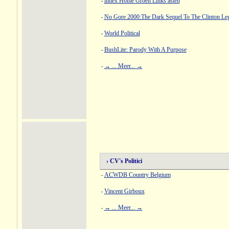
index Home Groen Links asten
-
No Gore 2000:The Dark Sequel To The Clinton Le
-
World Political
-
BushLite: Parody With A Purpose
-
→ ... Meer... →
-
› CV's Politici
ACWDB Country Belgium
-
Vincent Girboux
-
→ ... Meer... →
-