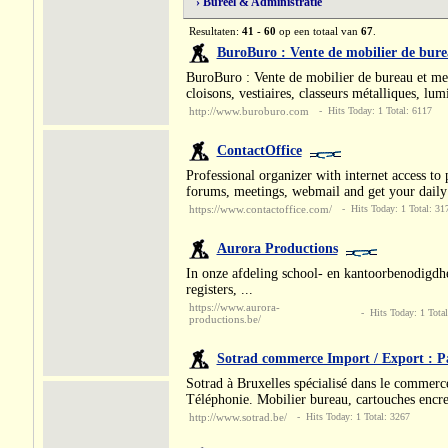
› Bureel & Administratie
Resultaten:
41 - 60
op een totaal van
67
.
BuroBuro : Vente de mobilier de bur
BuroBuro : Vente de mobilier de bureau et me
cloisons, vestiaires, classeurs métalliques, lu
http://www.buroburo.com
- Hits Today: 1 Total: 6117
ContactOffice
Professional organizer with internet access to 
forums, meetings, webmail and get your dail
https://www.contactoffice.com/
- Hits Today: 1 Total: 31
Aurora Productions
In onze afdeling school- en kantoorbenodigdhe
registers, ...
https://www.aurora-
- Hits Today: 1 Total
productions.be/
Sotrad commerce Import / Export : P
Sotrad à Bruxelles spécialisé dans le commerc
Téléphonie. Mobilier bureau, cartouches encre
http://www.sotrad.be/
- Hits Today: 1 Total: 3267