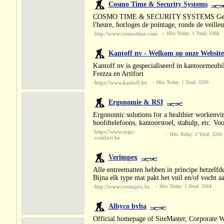
Cosmo Time & Security Systems
COSMO TIME & SECURITY SYSTEMS Gestion de 
l'heure, horloges de pointage, ronde de veilleu
http://www.cosmotime.com
- Hits Today: 1 Total: 3388
Kantoff nv - Welkom op onze Website
Kantoff nv is gespecialiseerd in kantoormeubil
Frezza en Artifort
https://www.kantoff.be
- Hits Today: 1 Total: 5599
Ergonomie & RSI
Ergonomic solutions for a healthier workenvi
hoofdtelefoons, kantoorstoel, stahulp, etc. Vo
https://www.ergo-
- Hits Today: 2 Total: 2263
comfort.be
Verimpex
Alle entreematten hebben in principe hetzelf
Bijna elk type mat pakt het vuil en/of vocht aa
http://www.verimpex.be
- Hits Today: 1 Total: 3364
Albyco bvba
Official homepage of SiteMaster, Corporate W