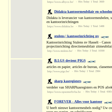
https://www.albyco.be/
- Hits Today: 1 Total: 3669
Didakta kantoormeubilair en schoolm
Didakta is leverancier van kantoormeubelen, sc
en kantoorinrichtingen
https://www.didakta.be
- Hits Today: 1 Total: 5488
stulens | kantoorinrichting nv
Kantoorinrichting Stulens nv Hasselt - Cano
projectinrichting directiemeubilair zitmeubila
http://www.stulens.be/
- Hits Today: 3 Total: 10300
B.I.GS devient PIGS
articles en papier, articles de bureau, classeme
http://www.pigs.be/
- Hits Today: 1 Total: 2984
sharp kasregisters
verdeler van SHARPkasregisters en POS afrek
https://www.opsomerbvba.be
- Hits Today: 1 Total: 4385
FOREVER - Alles voor kantoor
U heeft nieuwe kantoormeubels nodig? Uw copi
voor uw papier- en schrijfwaren