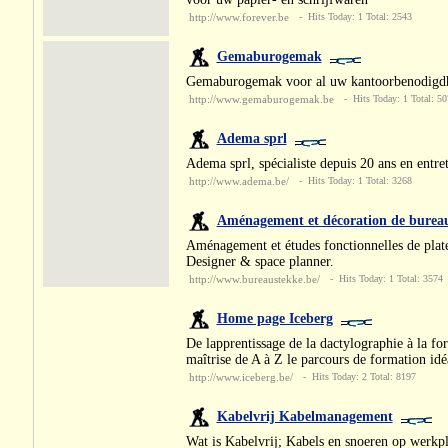
http://www.forever.be
- Hits Today: 1 Total: 2543
Gemaburogemak
Gemaburogemak voor al uw kantoorbenodigd
http://www.gemaburogemak.be
- Hits Today: 1 Total: 50
Adema sprl
Adema sprl, spécialiste depuis 20 ans en entre
http://www.adema.be/
- Hits Today: 1 Total: 3268
Aménagement et décoration de bureaux 
Aménagement et études fonctionnelles de plate
Designer & space planner.
http://www.bureaustekke.be/
- Hits Today: 1 Total: 3574
Home page Iceberg
De lapprentissage de la dactylographie à la fo
maîtrise de A à Z le parcours de formation idéa
http://www.iceberg.be/
- Hits Today: 2 Total: 8197
Kabelvrij Kabelmanagement
Wat is Kabelvrij; Kabels en snoeren op werk