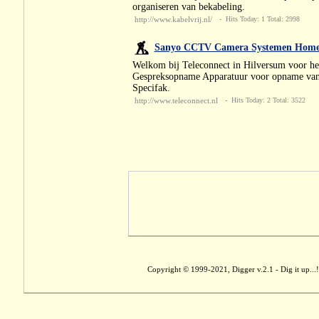
organiseren van bekabeling.
http://www.kabelvrij.nl/
- Hits Today: 1 Total: 2998
Sanyo CCTV Camera Systemen Home 
Welkom bij Teleconnect in Hilversum voor 
Gespreksopname Apparatuur voor opname van 
Specifak.
http://www.teleconnect.nl
- Hits Today: 2 Total: 3522
Copyright © 1999-2021, Digger v.2.1 - Dig it up...