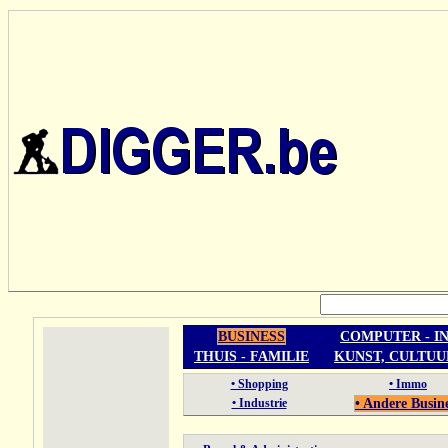
BUSINESS
COMPUTER - I
THUIS - FAMILIE
KUNST, CULTUU
• Shopping
• Immo
• Industrie
• Andere Busin